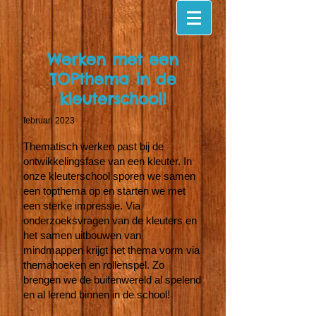
Werken met een
TOPthema in de
kleuterschool!
februari 2023
Thematisch werken past bij de
ontwikkelingsfase van een kleuter. In
onze kleuterschool sporen we samen
een topthema op en starten we met
een sterke impressie. Via
onderzoeksvragen van de kleuters en
het samen uitbouwen van
mindmappen krijgt het thema vorm via
themahoeken en rollenspel. Zo
brengen we de buitenwereld al spelend
en al lerend binnen in de school!