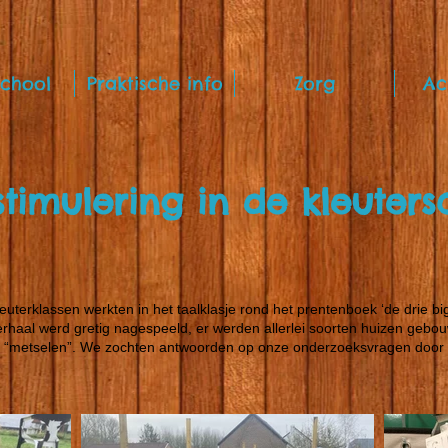
chool
Praktische info
Zorg
Ac
stimulering in de kleuters
uterklassen werkten in het taalklasje rond het prentenboek ‘de drie big
rhaal werd gretig nagespeeld, er werden allerlei soorten huizen geb
n “metselen”. We zochten antwoorden op onze onderzoeksvragen door a