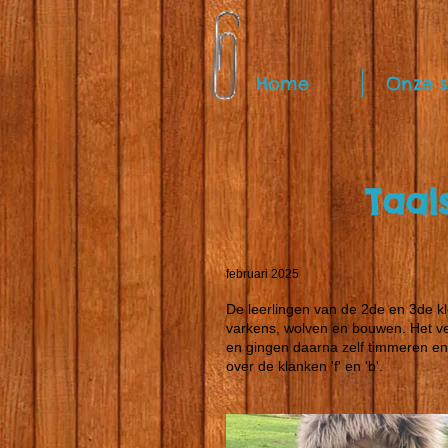
Home
Onze s
Taal
februari 2025
De leerlingen van de 2de en 3de kle
varkens, wolven en bouwen. Het ve
en gingen daarna zelf timmeren e
over de klanken 'f' en 'b'.