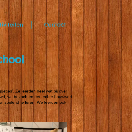
tiviteiten
Contact
chool
getjes’. Ze leerden heel wat bij over
ouwd, we bezochten een echte bouwwerf
l spelend te leren! We leerden ook