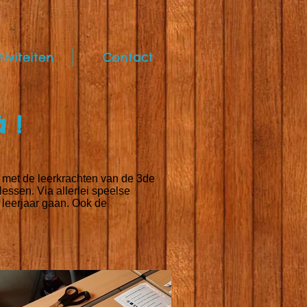
tiviteiten
Contact
 !
n met de leerkrachten van de 3de
ssen. Via allerlei speelse
 leerjaar gaan. Ook de