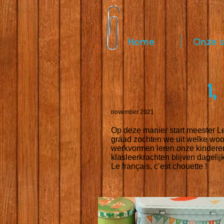
Home
Onze s
1,
november 2021
Op deze manier start meester Le
graad zochten we uit welke woo
werkvormen leren onze kinderen
klasleerkrachten blijven dagelij
Le français, c’est chouette !