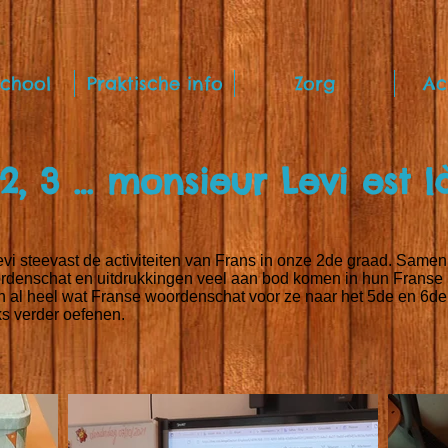
chool
Praktische info
Zorg
Ac
 2, 3 … monsieur Levi est là
vi steevast de activiteiten van Frans in onze 2de graad. Same
rdenschat en uitdrukkingen veel aan bod komen in hun Franse le
 al heel wat Franse woordenschat voor ze naar het 5de en 6de
ks verder oefenen.