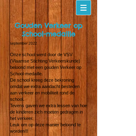
Gouden Verkeer op
School-medaille
september 2022
Onze school werd door de VSV
(Vlaamse Stichting Verkeerskunde)
beloond met een gouden Verkeer op
School-medaille.
De school kreeg deze bekroning
omdat we extra aandacht besteden
aan verkeer en mobiliteit rond de
school.
Tevens gaven we extra lessen van hoe
de kinderen zich moeten gedragen in
het verkeer.
Leuk om op deze manier beloond te
worden!!!